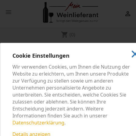


shopping_cart
(0)
search
Cookie Einstellungen
Wir verwenden Cookies, um Ihnen die Nutzung der
Website zu erleichtern, um Ihnen unsere Produkte
Startseite
Land/Hersteller
Deutschland
zur Verfügung zu stellen sowie um anderen
Unternehmen personalisierte Angebote zu
unterbreiten. Sie entscheiden, welche Cookies Sie
DEUTSCHLAND
zulassen oder ablehnen. Sie können Ihre
Winzer Sommerach
Entscheidung jederzeit ändern. Weitere
Informationen finden Sie auch in unserer
Fürstlich Castell‘sche Domäne
Datenschutzerklärung
.
Mein Weinlieferant setzt sich im Rahmen der gesetzlichen
Weinbau Meusert
Bestimmungen für den verantwortungsvollen Umgang mit
Schloss Gebsattel
Details anzeigen