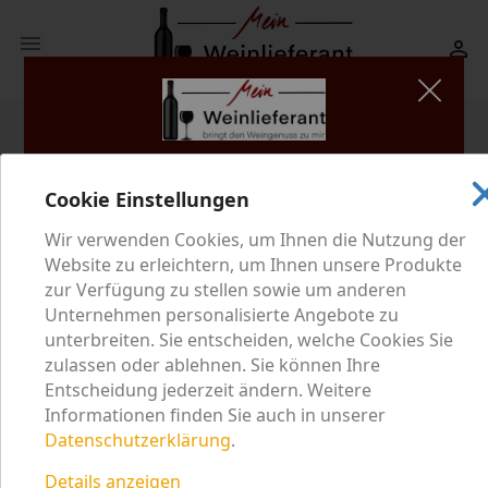


shopping_cart
(0)
Mein Weinlieferant setzt sich im Rahmen der gesetzlichen
search
Cookie Einstellungen
Bestimmungen für den verantwortungsvollen Umgang mit
Alkohol ein. Unsere Website beinhaltet Informationen zu
Wir verwenden Cookies, um Ihnen die Nutzung der
Website zu erleichtern, um Ihnen unsere Produkte
Wein und Sekt, in unserem Onlineshop können Sie
Startseite
Nobling Brut Piccolo
zur Verfügung zu stellen sowie um anderen
alkoholische Getränke kaufen. Bestätigen Sie deshalb
Unternehmen personalisierte Angebote zu
bitte, dass Sie volljährig sind:
unterbreiten. Sie entscheiden, welche Cookies Sie
zulassen oder ablehnen. Sie können Ihre
Entscheidung jederzeit ändern. Weitere
JA
NEIN
Informationen finden Sie auch in unserer
Datenschutzerklärung
.
Indem Sie auf diese Website zugreifen, stimmen Sie
Details anzeigen