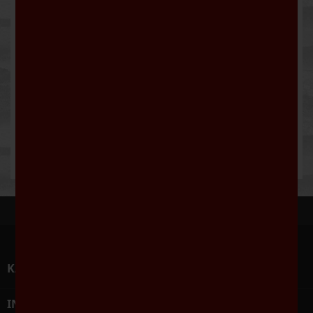
Trinkempfehlung
Fein als Aperitif zu Empfängen, zum kalten Buffet,
oder zu Fischgerichten wie Lachs oder Forelle.
Vinifikation
Ganztraubenpressung, langes Feinhefelager,
teilweiser biologischer Säureabbau, 12 Monate
Flaschengärung.
Trinktemperatur
6-8 °C
KATEGORIEN

INFORMATIONEN
