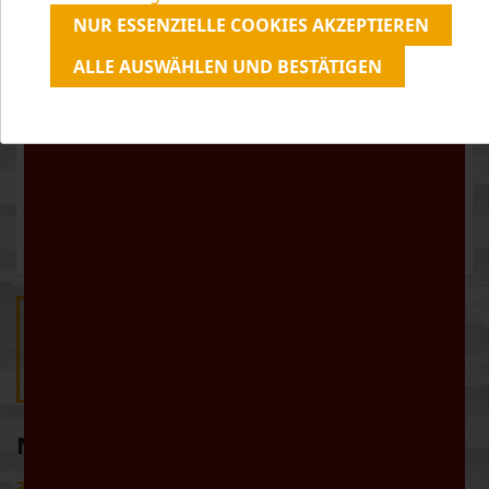
unserer
Datenschutzerklärung
zu.
NUR ESSENZIELLE COOKIES AKZEPTIEREN
ALLE AUSWÄHLEN UND BESTÄTIGEN
NOBLING BRUT PICCOLO
3,90 €