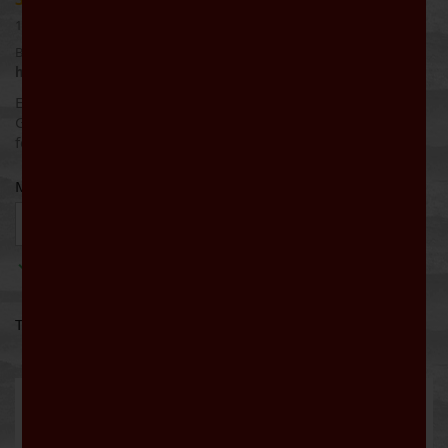
19,50 € pro Liter
Bruttopreis
Werktags bis 16:00 Uhr bestellt: Lieferung noch
heute
Edelherbe Aromatik mit feinen Aromen von Zitrus und
Grapefruit, vollmundig und rassig am Gaumen mit
feinperligem Mousseux.
Menge

IN DEN WARENKORB

Auf Lager
Teilen
Beschreibung
Artikeldetails