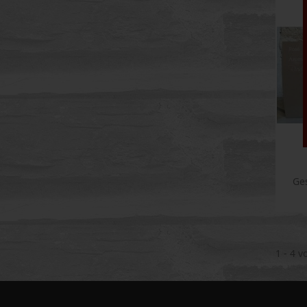
Ge
1 - 4 v