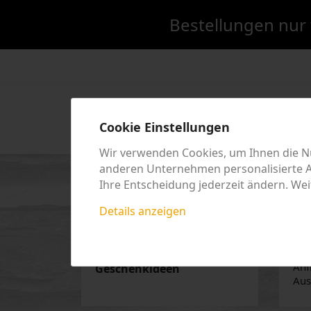
Bestellungen nur 
LAND/HERSTEL
Cookie Einstellungen
Wir verwenden Cookies, um Ihnen die Nu
anderen Unternehmen personalisierte An
Startseite
Geschenke
Ihre Entscheidung jederzeit ändern. Wei
Details anzeigen
G
GESCHENKE
Gutscheine
Ges
Anf
Geschenkideen
Aus