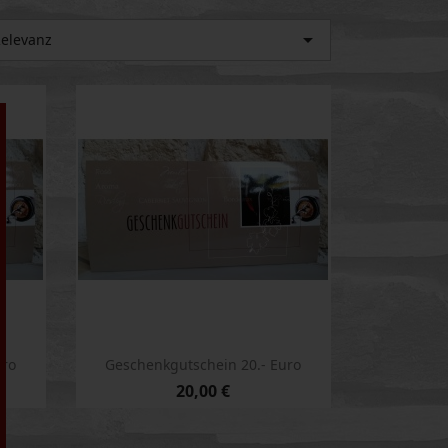

elevanz
uro
Geschenkgutschein 20.- Euro
20,00 €
Vorschau
