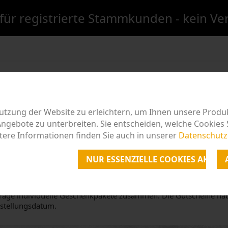
für registrierte Stammkunden - kein V
LER
TYPUS
GESCHENKE
AKTION
TURMWEIN
tzung der Website zu erleichtern, um Ihnen unsere Produ
gebote zu unterbreiten. Sie entscheiden, welche Cookies 
tere Informationen finden Sie auch in unserer
Datenschutz
ESCHENKE
NUR ESSENZIELLE COOKIES AKZEP
chenkideen und Geschenkgutscheine für Weine aus meinem Liefer
rage individuelle Geschenkpakete zusammen. Die Gutscheine habe
stellungsdatum.