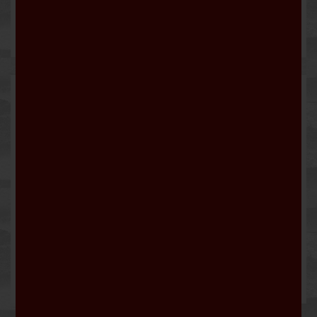
Pinot Grigio Vigneti Delle...
6,90 €
Cas "tell Me" Rosé...
8,00 €