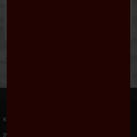
Vitese Rosé
8,50 €
1 - 9 von 9 Artikel(n)
Zum Seitenanfang

KATEGORIEN

INFORMATIONEN
