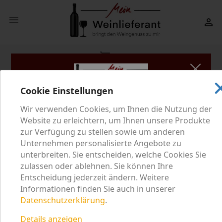


shopping_cart
(0)
search
Cookie Einstellungen
Wir verwenden Cookies, um Ihnen die Nutzung der
Mein Weinlieferant setzt sich im Rahmen der gesetzlichen
Website zu erleichtern, um Ihnen unsere Produkte
Bestimmungen für den verantwortungsvollen Umgang mit
Startseite
Typus
Rosé und Rotling
zur Verfügung zu stellen sowie um anderen
Alkohol ein. Unsere Website beinhaltet Informationen zu
Unternehmen personalisierte Angebote zu
Wein und Sekt, in unserem Onlineshop können Sie
unterbreiten. Sie entscheiden, welche Cookies Sie
ROSÉ UND ROTLING
alkoholische Getränke kaufen. Bestätigen Sie deshalb
zulassen oder ablehnen. Sie können Ihre
bitte, dass Sie volljährig sind:
Entscheidung jederzeit ändern. Weitere
Informationen finden Sie auch in unserer
ROSÉ UND ROTLING
Datenschutzerklärung
.
JA
NEIN
Details anzeigen