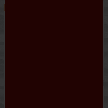
-20%
Portugieser Weißherbst...
4,40 €
5,50 €