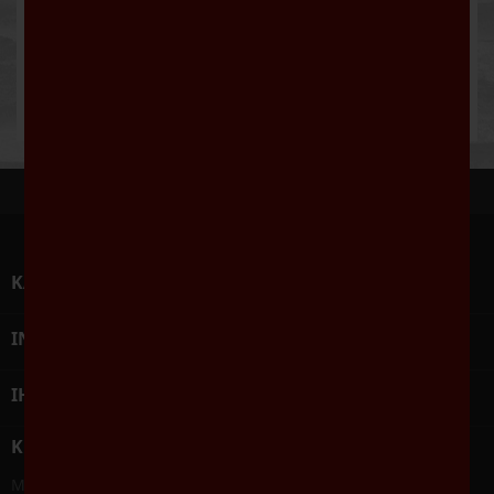
Beschreibung
Artikeldetails
Bitte nur erhitzen, nicht kochen – so behält er
seinen vollen Geschmack.
KATEGORIEN

INFORMATIONEN

IHR KONTO

KONTAKT
Mein Weinlieferant - Weine Robert Geisler