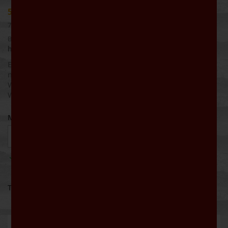
5,50 €
7,33 € pro Liter
Bruttopreis
Werktags bis 16:00 Uhr bestellt: Lieferung noch
heute
Eine tiefrote Farbe und der würzige Geschmack - gepaart
mit einer feinen Süße - ergeben diesen würzigen
WINZERGLÜHWEIN ROT aus zertifiziert nachhaltigem
Weinbau unserer andersdenkenden Genossenschaft.
Menge

IN DEN WARENKORB

Auf Lager
Teilen