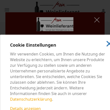


shopping_cart
(0)
Mein Weinlieferant setzt sich im Rahmen der gesetzlichen
search
Cookie Einstellungen
Bestimmungen für den verantwortungsvollen Umgang mit
Alkohol ein. Unsere Website beinhaltet Informationen zu
Wir verwenden Cookies, um Ihnen die Nutzung der
Wein und Sekt, in unserem Onlineshop können Sie
Website zu erleichtern, um Ihnen unsere Produkte
Startseite
Lambrusco Reggiano dolce
zur Verfügung zu stellen sowie um anderen
alkoholische Getränke kaufen. Bestätigen Sie deshalb
Unternehmen personalisierte Angebote zu
bitte, dass Sie volljährig sind:
unterbreiten. Sie entscheiden, welche Cookies Sie
zulassen oder ablehnen. Sie können Ihre
Entscheidung jederzeit ändern. Weitere
JA
NEIN
Informationen finden Sie auch in unserer
Datenschutzerklärung
.
Indem Sie auf diese Website zugreifen, stimmen Sie
Details anzeigen