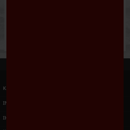
Serviervorschlag: Besonders lecker zu Obst und
Nachspeisen oder als erfrischender Sommerapéro.
Trinktemperatur: 7 - 9 °C
Restzucker: 50.00 g/l
KATEGORIEN

INFORMATIONEN

IHR KONTO
