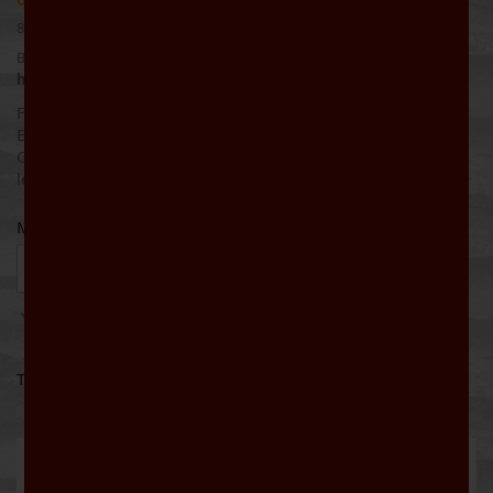
8,66 € pro Liter
Bruttopreis
Werktags bis 16:00 Uhr bestellt: Lieferung noch
heute
Fruchtig mit einem Duft nach einem ganzen Heer roter
Beerenfrüchte mit Nuancen von Veilchen. Süßer perlender
Geschmack, dabei spritzig, frisch und munter, im Abgang
leichte florale Aromen: ein erfrischender Sommerspass!
Menge

IN DEN WARENKORB

Auf Lager
Teilen
Beschreibung
Artikeldetails