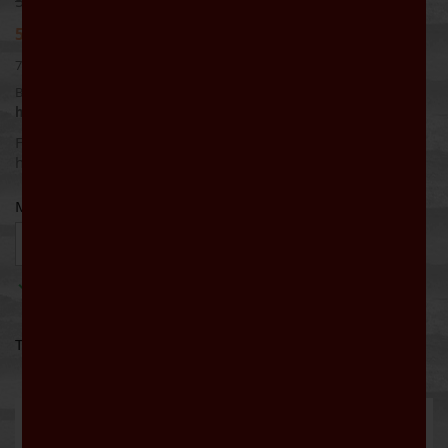
5,90 €
5,31 €
10% SPAREN
7,08 € pro Liter
Bruttopreis
Werktags bis 16:00 Uhr bestellt: Lieferung noch
heute
Frisch nach weißen Blüten, leicht aromatisch. Schmackhaft,
harmonisch, erfrischend und fruchtig.
Menge

IN DEN WARENKORB

Auf Lager
Teilen
Beschreibung
Artikeldetails