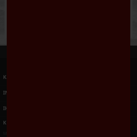
Serviervorschlag: Empfehlenswert zu gegrilltem
Fisch und weißem Fleisch; ausgezeichnet auch als
Aperitif.
KATEGORIEN

INFORMATIONEN

IHR KONTO

KONTAKT
Mein Weinlieferant - Weine Robert Geisler