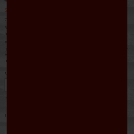
8,00 €
5,60 €
30% SPAREN
7,46 € Liter
Bruttopreis
Werktags bis 16:00 Uhr bestellt: Lieferung noch
heute
Florales Bouquet mit Noten von Jasmin und weißen Blüten,
grünem Tee sowie fruchtige Noten von grünem Apfel, Birne,
Ananas und Zitrusfrüchten. Frisch, mineralisch weich und
ausbalanciert.
Menge

IN DEN WARENKORB

Auf Lager
Teilen