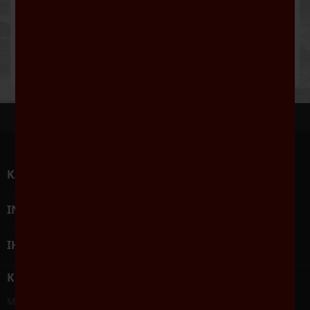
Beschreibung
Artikeldetails
Vegan.
KATEGORIEN

INFORMATIONEN

IHR KONTO

KONTAKT
Mein Weinlieferant - Weine Robert Geisler