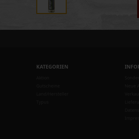
KATEGORIEN
INFO
Aktion
Sonde
Gutscheine
Neue A
Land/Hersteller
Verkau
Typus
Liefer
Datens
Impre