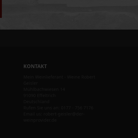
KONTAKT
Mein Weinlieferant - Weine Robert
Geisler
Mühlbachwiesen 14
91090 Effeltrich
Deutschland
Rufen Sie uns an:
0177 - 756 7176
Email us:
robert-geisler@der-
weinprovider.de