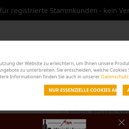
für registrierte Stammkunden - kein V
LER
TYPUS
GESCHENKE
AKTION
TURMWEIN
tzung der Website zu erleichtern, um Ihnen unsere Produ
gebote zu unterbreiten. Sie entscheiden, welche Cookies 
h
Riesling Glühwein
tere Informationen finden Sie auch in unserer
Datenschutz
RIESLING GLÜHWE
NUR ESSENZIELLE COOKIES AKZEP
4,00 €
5,33 € / Liter
Bruttopreis
Werktags bis 16:00 
Menge