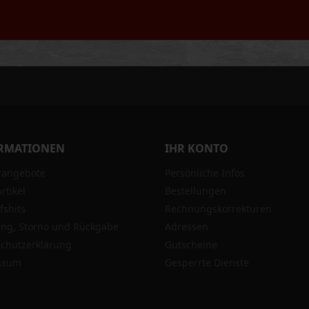
RMATIONEN
IHR KONTO
rangebote
Persönliche Infos
rtikel
Bestellungen
fshits
Rechnungskorrekturen
ung, Storno und Rückgabe
Adressen
chutzerklärung
Gutscheine
ssum
Gesperrte Dienste