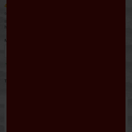
4,50 €
6,00 € / Liter
Bruttopreis
Werktags bis 16:00 Uhr bestellt: Lieferung noch
heute
Menge

IN DEN WARENKORB

Auf Lager
Teilen
Beschreibung
Artikeldetails
Nur erhitzen (max. 70 Grad). Nicht kochen !